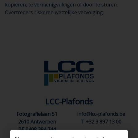
kopiëren, te vermenigvuldigen of door te sturen.
Overtreders riskeren wettelijke vervolging.
LCC-Plafonds
Fotografielaan 51
info@lcc-plafonds.be
2610 Antwerpen
T +32 3 897 13 00
BE 0408 394 744