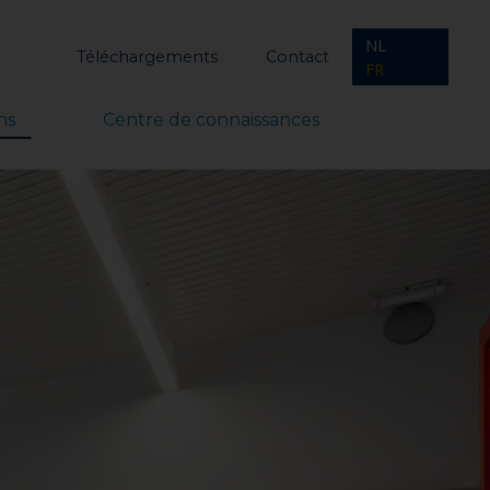
NL
Téléchargements
Contact
FR
ns
Centre de connaissances