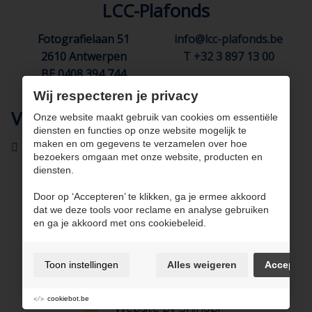
LCC-Plafonds
Fotografielaan 51
info@lcc-plafonds.be
2610 Antwerpen
T +32 3 897 13 00
BE 0408 394 744
Wij respecteren je privacy
Volg ons
Onze website maakt gebruik van cookies om essentiële
diensten en functies op onze website mogelijk te
maken en om gegevens te verzamelen over hoe
bezoekers omgaan met onze website, producten en
diensten.
Door op ‘Accepteren’ te klikken, ga je ermee akkoord
dat we deze tools voor reclame en analyse gebruiken
en ga je akkoord met ons cookiebeleid.
Gebruiksvoorwaarden & privacybeleid
Cookie policy
Cookie voorkeuren
Toon instellingen
Alles weigeren
Accepter
Sitemap
Login
cookiebot.be
Website by Shinobi