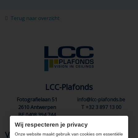
Terug naar overzicht
LCC-Plafonds
Fotografielaan 51
info@lcc-plafonds.be
2610 Antwerpen
T +32 3 897 13 00
BE 0408 394 744
Wij respecteren je privacy
Volg ons
Onze website maakt gebruik van cookies om essentiële